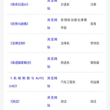
浏览网
《商务日语Ⅲ》
日语系
汪艳
站
浏览网
思想政治理论课教
《形势与政策》
常青
站
学部
浏览网
《法律论辩》
法律系
李伟俭
站
浏览网
《英语国家概况》
西语系
黎晓霖
站
《机械制图与AUTO
浏览网
汽车工程系
何溢雄
CAD》
站
浏览网
《测试》
测试
测试
站