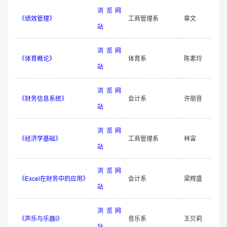
浏览网
《绩效管理》
工商管理系
章文
站
浏览网
《体育概论》
体育系
陈素玲
站
浏览网
《财务信息系统》
会计系
许丽音
站
浏览网
《经济学基础》
工商管理系
林宙
站
浏览网
《Excel在财务中的应用》
会计系
梁辉盛
站
浏览网
《声乐与乐器I》
音乐系
王贝莉
站