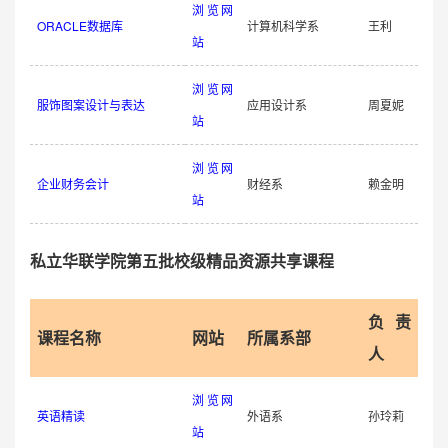
浏览网
ORACLE数据库
计算机科学系
王利
站
浏览网
服饰图案设计与表达
应用设计系
周夏妮
站
浏览网
企业财务会计
财经系
赖金明
站
私立华联学院第五批校级精品资源共享课程
负责
课程名称
网站
所属系部
人
浏览网
英语精读
外语系
孙玲莉
站