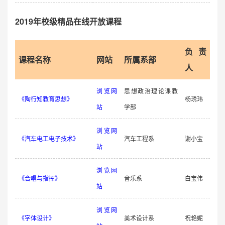
2019年校级精品在线开放课程
负责
课程名称
网站
所属系部
人
浏览网
思想政治理论课教
《陶行知教育思想》
杨琇玮
站
学部
浏览网
《汽车电工电子技术》
汽车工程系
谢小宝
站
浏览网
《合唱与指挥》
音乐系
白宝伟
站
浏览网
《字体设计》
美术设计系
祝艳妮