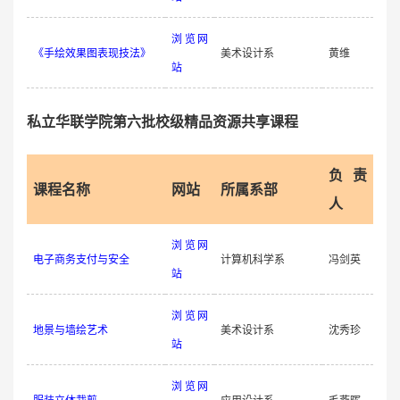
浏览网
《手绘效果图表现技法》
美术设计系
黄维
站
私立华联学院第六批校级精品资源共享课程
负责
课程名称
网站
所属系部
人
浏览网
电子商务支付与安全
计算机科学系
冯剑英
站
浏览网
地景与墙绘艺术
美术设计系
沈秀珍
站
浏览网
服装立体裁剪
应用设计系
毛燕晖