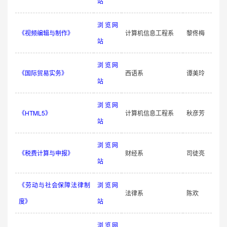
站
浏览网
《视频编辑与制作》
计算机信息工程系
黎佟梅
站
浏览网
《国际贸易实务》
西语系
谭美玲
站
浏览网
《HTML5》
计算机信息工程系
秋彦芳
站
浏览网
《税费计算与申报》
财经系
司徒亮
站
《劳动与社会保障法律制
浏览网
法律系
陈欢
度》
站
浏览网