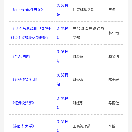
浏览网
《android软件开发》
计算机科学系
王海
站
《毛泽东思想和中国特色
浏览网
思想政治理论课教
林仁琅
社会主义理论体系概论》
站
学部
浏览网
《个人理财》
财经系
赖金明
站
浏览网
《财务决策实训》
财经系
陈疌瑗
站
浏览网
《证券投资学》
财经系
马雨佳
站
浏览网
《组织行为学》
工商管理系
李婉
站