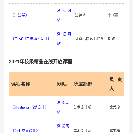
浏览网
《刑法学》
法律系
李斯娴
站
浏览网
《FLASH二维动画设计》
计算机信息工程系
刘敏
站
2021年校级精品在线开放课程
负责
课程名称
网站
所属系部
人
浏览网
《Illustrator 辅助设计》
美术设计系
沈秀珍
站
浏览网
《商业空间设计》
美术设计系
邓向群