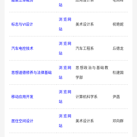
站
浏览网
标志与VI设计
美术设计系
祝艳妮
站
浏览网
汽车电控技术
汽车工程系
丘德龙
站
浏览网
思想政治与基础教
思想道德修养与法律基础
杜建国
站
学部
浏览网
移动应用开发
计算机科学系
尹菡
站
浏览网
居住空间设计
美术设计系
邓向群
站