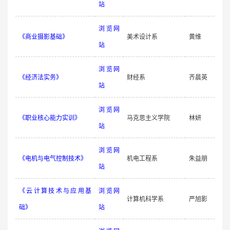
站
浏览网
《商业摄影基础》
美术设计系
黄维
站
浏览网
《经济法实务》
财经系
齐晨英
站
浏览网
《职业核心能力实训》
马克思主义学院
林妍
站
浏览网
《电机与电气控制技术》
机电工程系
朱益朋
站
《云计算技术与应用基
浏览网
计算机科学系
严旭影
础》
站