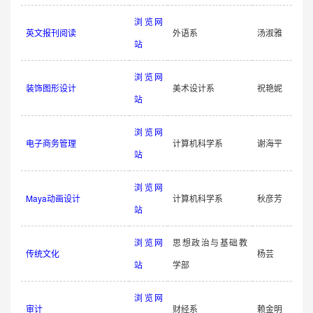
浏览网
英文报刊阅读
外语系
汤淑雅
站
浏览网
装饰图形设计
美术设计系
祝艳妮
站
浏览网
电子商务管理
计算机科学系
谢海平
站
浏览网
Maya动画设计
计算机科学系
秋彦芳
站
浏览网
思想政治与基础教
传统文化
杨芸
站
学部
浏览网
审计
财经系
赖金明